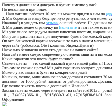
Почему я должен вам доверять и купить именно у вас?
По нескольким причинам:
1. Наш магазин работает 10 лет, вы можете придти к нам по
адр
2. Мы боремся за нашу безупречную репутацию, о чем может су
Иваново") и увидеть там
отзывы
о нашей работе. На данный мом
3. Мы давно ведем страничку во
Вконтакте
и там так же есть 
Мы уже много лет радуем наших клиентов цветами, шарами и п
Могу ли я рассчитаться при получении букета банковской карт
Оплата банковской картой возможна только в нашем магазине,
через сайт (робокасса, Qiwi-кошелек, Яндекс.Деньги).
Насколько безопасно оставлять данные на вашем сайте?
Наш сайт имеет самую современную степень защиты и вы может
Какие гарантии что цветы будут свежие?
Свежие цветы — это самый важный пункт нашей работы! Поста
Это самые свежие цветы! Мы даём гарантию возврата денежных с
Можно у вас заказать букет на конкретное время?
Конечно, можно, минимальное время доставки составляет 30 мин
доставки - от 1000 рублей, зависит от района доставки. Доста
Где можно заказать цветы с доставкой в Иванове?
Заказать цветы можно через интернет на сайте rozi101.ru , роз
101, +7 (4932) 366-101, +7(915)830-31-01, +7(915)830-61-01. З
Оформление