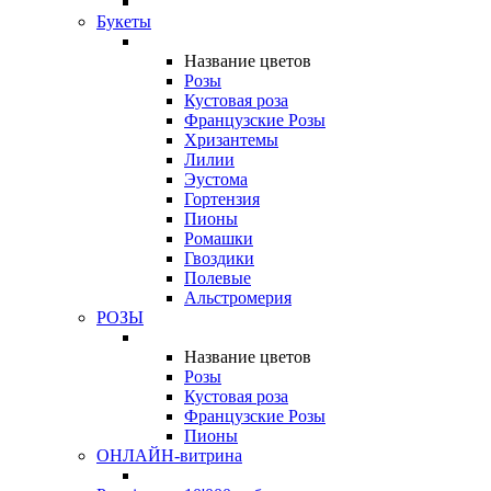
Букеты
Название цветов
Розы
Кустовая роза
Французские Розы
Хризантемы
Лилии
Эустома
Гортензия
Пионы
Ромашки
Гвоздики
Полевые
Альстромерия
РОЗЫ
Название цветов
Розы
Кустовая роза
Французские Розы
Пионы
ОНЛАЙН-витрина