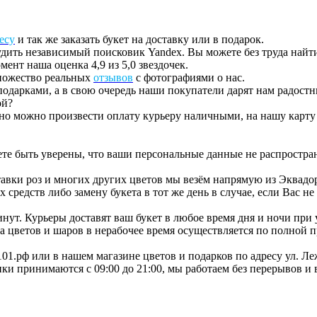
есу
и так же заказать букет на доставку или в подарок.
дить независимый поисковик Yandex. Вы можете без труда найти 
ент наша оценка 4,9 из 5,0 звездочек.
множество реальных
отзывов
с фотографиями о нас.
одарками, а в свою очередь наши покупатели дарят нам радостн
ой?
 но можно произвести оплату курьеру наличными, на нашу карту
е быть уверены, что ваши персональные данные не распростран
вки роз и многих других цветов мы везём напрямую из Эквадор
редств либо замену букета в тот же день в случае, если Вас не 
ут. Курьеры доставят ваш букет в любое время дня и ночи при у
вка цветов и шаров в нерабочее время осуществляется по полной п
ы101.рф или в нашем магазине цветов и подарков по адресу ул. Ле
вонки принимаются с 09:00 до 21:00, мы работаем без перерывов и