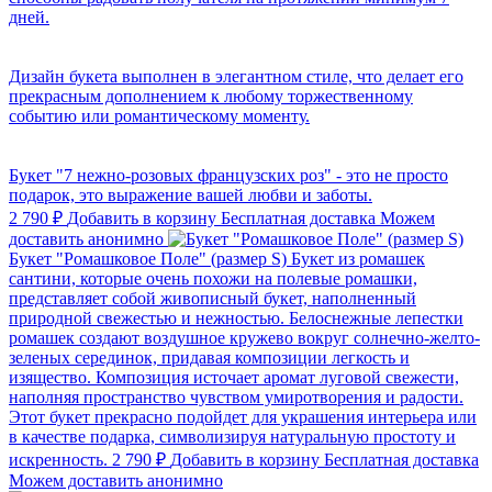
дней.
Дизайн букета выполнен в элегантном стиле, что делает его
прекрасным дополнением к любому торжественному
событию или романтическому моменту.
Букет "7 нежно-розовых французских роз" - это не просто
подарок, это выражение вашей любви и заботы.
2 790 ₽
Добавить в корзину
Бесплатная доставка
Можем
доставить анонимно
Букет "Ромашковое Поле" (размер S)
Букет из ромашек
сантини, которые очень похожи на полевые ромашки,
представляет собой живописный букет, наполненный
природной свежестью и нежностью. Белоснежные лепестки
ромашек создают воздушное кружево вокруг солнечно-желто-
зеленых серединок, придавая композиции легкость и
изящество. Композиция источает аромат луговой свежести,
наполняя пространство чувством умиротворения и радости.
Этот букет прекрасно подойдет для украшения интерьера или
в качестве подарка, символизируя натуральную простоту и
искренность.
2 790 ₽
Добавить в корзину
Бесплатная доставка
Можем доставить анонимно