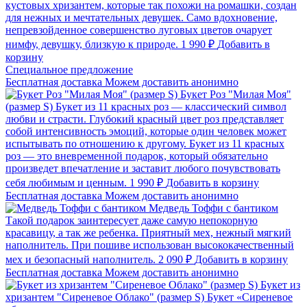
кустовых хризантем, которые так похожи на ромашки, создан
для нежных и мечтательных девушек. Само вдохновение,
непревзойденное совершенство луговых цветов очарует
нимфу, девушку, близкую к природе.
1 990 ₽
Добавить в
корзину
Cпециальное предложение
Бесплатная доставка
Можем доставить анонимно
Букет Роз "Милая Моя"
(размер S)
Букет из 11 красных роз — классический символ
любви и страсти. Глубокий красный цвет роз представляет
собой интенсивность эмоций, которые один человек может
испытывать по отношению к другому. Букет из 11 красных
роз — это вневременной подарок, который обязательно
произведет впечатление и заставит любого почувствовать
себя любимым и ценным.
1 990 ₽
Добавить в корзину
Бесплатная доставка
Можем доставить анонимно
Медведь Тоффи с бантиком
Такой подарок заинтересует даже самую непокорную
красавицу, а так же ребенка. Приятный мех, нежный мягкий
наполнитель. При пошиве использован высококачественный
мех и безопасный наполнитель.
2 090 ₽
Добавить в корзину
Бесплатная доставка
Можем доставить анонимно
Букет из
хризантем "Сиреневое Облако" (размер S)
Букет «Сиреневое