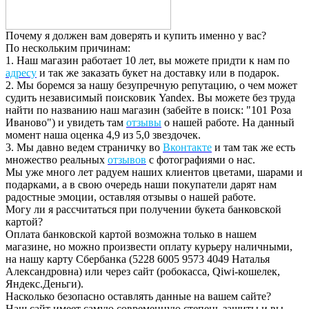
Почему я должен вам доверять и купить именно у вас?
По нескольким причинам:
1. Наш магазин работает 10 лет, вы можете придти к нам по
адресу
и так же заказать букет на доставку или в подарок.
2. Мы боремся за нашу безупречную репутацию, о чем может
судить независимый поисковик Yandex. Вы можете без труда
найти по названию наш магазин (забейте в поиск: "101 Роза
Иваново") и увидеть там
отзывы
о нашей работе. На данный
момент наша оценка 4,9 из 5,0 звездочек.
3. Мы давно ведем страничку во
Вконтакте
и там так же есть
множество реальных
отзывов
с фотографиями о нас.
Мы уже много лет радуем наших клиентов цветами, шарами и
подарками, а в свою очередь наши покупатели дарят нам
радостные эмоции, оставляя отзывы о нашей работе.
Могу ли я рассчитаться при получении букета банковской
картой?
Оплата банковской картой возможна только в нашем
магазине, но можно произвести оплату курьеру наличными,
на нашу карту Сбербанка (5228 6005 9573 4049 Наталья
Александровна) или через сайт (робокасса, Qiwi-кошелек,
Яндекс.Деньги).
Насколько безопасно оставлять данные на вашем сайте?
Наш сайт имеет самую современную степень защиты и вы