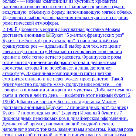
облако» — нежная композиция из кустовых хризантем
пастельно‑сиреневого оттенка. Пышные соцветия создают
воздушную, объёмную форму, напоминающую мягкое облако.
Идеальный выбор для выражения тёплых чувств и создания
романтической атмосферы.
2 190 ₽
Добавить в корзину
Бесплатная доставка
Можем
доставить анонимно
Букет "5 жёлтых французских роз"
5 пастельно‑жёлтых
французских роз — идеальный выбор для тех, кто ценит
элегантную простоту. Нежный оттенок лепестков словно
хранит в себе тепло летнего рассвета. Французские розы
отличаются утончённой формой бутона и деликатным
ароматом, который не перебивает, а лишь дополняет
атмосферу. Лаконичная композиция из пяти цветков
смотрится стильно и не перегружает пространство. Такой
букет уместно подарить маме, подруге или коллеге — он
говорит о внимании и искренних чувствах. Добавьте немного
света и уюта в чей‑то день — выберите этот нежный букет!
2
190 ₽
Добавить в корзину
Бесплатная доставка
Можем
доставить анонимно
Букет "7 пионовидных роз" (харпер)
Изящный букет из 7
пионовидных персиковых роз в дизайнерском оформлении.
Деликатный аромат, напоминающий сладкий нектар,
наполняет воздух тонким, заманчивым ароматом. Каждая роза
стоит высокой и гордой, демонстрируя красоту артистизма