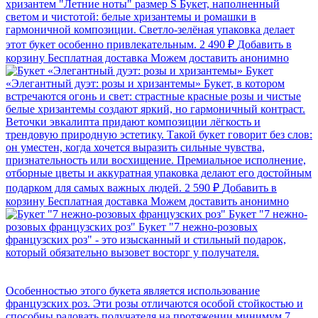
хризантем "Летние ноты" размер S
Букет, наполненный
светом и чистотой: белые хризантемы и ромашки в
гармоничной композиции. Светло-зелёная упаковка делает
этот букет особенно привлекательным.
2 490 ₽
Добавить в
корзину
Бесплатная доставка
Можем доставить анонимно
Букет
«Элегантный дуэт: розы и хризантемы»
Букет, в котором
встречаются огонь и свет: страстные красные розы и чистые
белые хризантемы создают яркий, но гармоничный контраст.
Веточки эвкалипта придают композиции лёгкость и
трендовую природную эстетику. Такой букет говорит без слов:
он уместен, когда хочется выразить сильные чувства,
признательность или восхищение. Премиальное исполнение,
отборные цветы и аккуратная упаковка делают его достойным
подарком для самых важных людей.
2 590 ₽
Добавить в
корзину
Бесплатная доставка
Можем доставить анонимно
Букет "7 нежно-
розовых французских роз"
Букет "7 нежно-розовых
французских роз" - это изысканный и стильный подарок,
который обязательно вызовет восторг у получателя.
Особенностью этого букета является использование
французских роз. Эти розы отличаются особой стойкостью и
способны радовать получателя на протяжении минимум 7