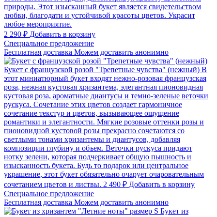
природы. Этот изысканный букет является свидетельством
любви, благодати и устойчивой красоты цветов. Украсит
любое мероприятие.
2 290 ₽
Добавить в корзину
Cпециальное предложение
Бесплатная доставка
Можем доставить анонимно
Букет с французской розой "Трепетные чувства" (нежный)
В
этот миниатюрный букет входят нежно-розовая французская
роза, нежная кустовая хризантема, элегантная пионовидная
кустовая роза, ароматные диантусы и темно-зеленые веточки
рускуса. Сочетание этих цветов создает гармоничное
сочетание текстур и цветов, вызывающее ощущение
романтики и элегантности. Мягкие розовые оттенки розы и
пионовидной кустовой розы прекрасно сочетаются со
светлыми тонами хризантемы и диантусов, добавляя
композиции глубину и объем. Веточки рускуса придают
нотку зелени, которая подчеркивает общую пышность и
изысканность букета. Будь то подарок или центральное
украшение, этот букет обязательно очарует очаровательным
сочетанием цветов и листвы.
2 490 ₽
Добавить в корзину
Cпециальное предложение
Бесплатная доставка
Можем доставить анонимно
Букет из