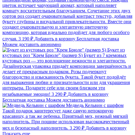
цветок источает чарующий аромат, который наполняет
комнату восхитительным благоуханием. Сочетание этих двух
сортов роз создает очаровательный контраст текстур, добавляя
букету глубины и визуальной привлекательности. Вместе они
создают очаровательную и элегантную цветочную
композицию, которая идеально подойдет для любого особого
случая.
3 190 ₽
Добавить в корзину
Бесплатная доставка
Можем доставить анонимно
Букет из
кустовых роз "Крем Брюле" (размер S)
Букет из 7 кремовых
кустовых роз — это воплощение нежности и элегантности.
Дизайнерская упаковка придаёт композиции завершённость и
делает её прекрасным подарком. Розы подчеркнут
благородство и изысканность букета. Такой букет подойдёт
для выражения любви и признательности или для украшения
интерьера. Подарите себе или своим близким эти
незабываемые эмоции!
3 290 ₽
Добавить в корзину
Бесплатная доставка
Можем доставить анонимно
Медведь Кельвин с шарфом
Такой подарок заинтересует даже самую непокорную
красавицу, а так же ребенка. Приятный мех, нежный мягкий
наполнитель. При пошиве использован высококачественный
мех и безопасный наполнитель.
3 290 ₽
Добавить в корзину
Показать еще