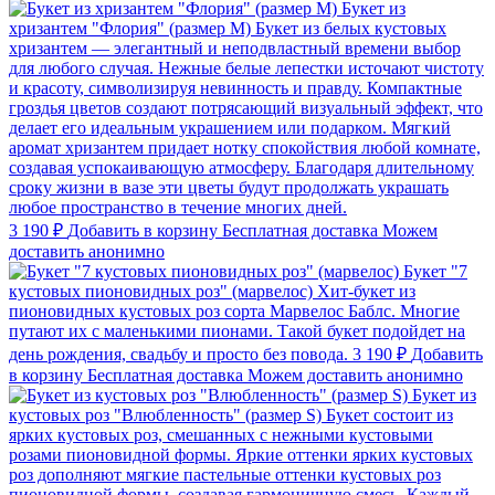
Букет из
хризантем "Флория" (размер M)
Букет из белых кустовых
хризантем — элегантный и неподвластный времени выбор
для любого случая. Нежные белые лепестки источают чистоту
и красоту, символизируя невинность и правду. Компактные
гроздья цветов создают потрясающий визуальный эффект, что
делает его идеальным украшением или подарком. Мягкий
аромат хризантем придает нотку спокойствия любой комнате,
создавая успокаивающую атмосферу. Благодаря длительному
сроку жизни в вазе эти цветы будут продолжать украшать
любое пространство в течение многих дней.
3 190 ₽
Добавить в корзину
Бесплатная доставка
Можем
доставить анонимно
Букет "7
кустовых пионовидных роз" (марвелос)
Хит-букет из
пионовидных кустовых роз сорта Марвелос Баблс. Многие
путают их с маленькими пионами. Такой букет подойдет на
день рождения, свадьбу и просто без повода.
3 190 ₽
Добавить
в корзину
Бесплатная доставка
Можем доставить анонимно
Букет из
кустовых роз "Влюбленность" (размер S)
Букет состоит из
ярких кустовых роз, смешанных с нежными кустовыми
розами пионовидной формы. Яркие оттенки ярких кустовых
роз дополняют мягкие пастельные оттенки кустовых роз
пионовидной формы, создавая гармоничную смесь. Каждый