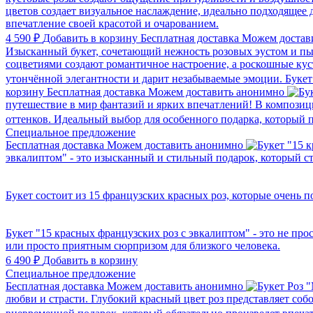
цветов создает визуальное наслаждение, идеально подходящее д
впечатление своей красотой и очарованием.
4 590 ₽
Добавить в корзину
Бесплатная доставка
Можем достав
Изысканный букет, сочетающий нежность розовых эустом и пы
соцветиями создают романтичное настроение, а роскошные кус
утончённой элегантности и дарит незабываемые эмоции. Букет
корзину
Бесплатная доставка
Можем доставить анонимно
путешествие в мир фантазий и ярких впечатлений! В композици
оттенков. Идеальный выбор для особенного подарка, который
Cпециальное предложение
Бесплатная доставка
Можем доставить анонимно
эвкалиптом" - это изысканный и стильный подарок, который с
Букет состоит из 15 французских красных роз, которые очень 
Букет "15 красных французских роз с эвкалиптом" - это не п
или просто приятным сюрпризом для близкого человека.
6 490 ₽
Добавить в корзину
Cпециальное предложение
Бесплатная доставка
Можем доставить анонимно
любви и страсти. Глубокий красный цвет роз представляет со