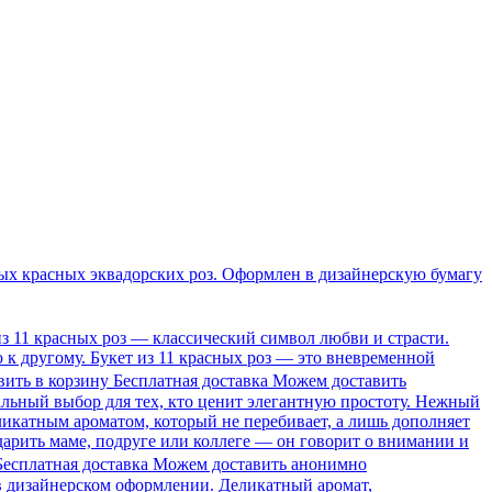
ых красных эквадорских роз. Оформлен в дизайнерскую бумагу
из 11 красных роз — классический символ любви и страсти.
к другому. Букет из 11 красных роз — это вневременной
вить в корзину
Бесплатная доставка
Можем доставить
льный выбор для тех, кто ценит элегантную простоту. Нежный
ликатным ароматом, который не перебивает, а лишь дополняет
дарить маме, подруге или коллеге — он говорит о внимании и
Бесплатная доставка
Можем доставить анонимно
в дизайнерском оформлении. Деликатный аромат,