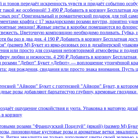
й и тонов передаёт искренность чувств и придаёт событию особ
ет такой же особенной!
3 490 ₽
Добавить в корзину
Бесплатная до
асных роз"
Оригинальный и романтический подарок для той само
ементами крафта с 17 эквадорскими розами внутри, приятно уди
вероятные эмоции! Живые цветы в коробке помещаются во флори
вежесть. Цветочную композицию необходимо поливать. Губка, и
отя бы раз в два дня.
4 190 ₽
Добавить в корзину
Бесплатная дост
оя" (размер M)
Букет из ярко-розовых роз в дизайнерской упаков
дения или просто для создания неповторимой атмосферы и подн
осферу любви и нежности.
4 290 ₽
Добавить в корзину
Бесплатная 
и розами "Дебют"
Букет «Дебют» — воплощение утончённой крас
та: дня рождения, свидания или просто знака внимания. Пусть ц
Букет с гортензией "Айвори"
Букет, в которо
дные розы добавляют бархатистую глубину, кремовые гвоздики
оздаёт ощущение спокойствия и уюта. Упаковка в матовую дизайн
 в корзину
Буке
розы, пионовидные кустовые розы и ароматные ветки эвкалипта.
и. Ветви эвкалипта не только дополняют цветы своей зеленью,