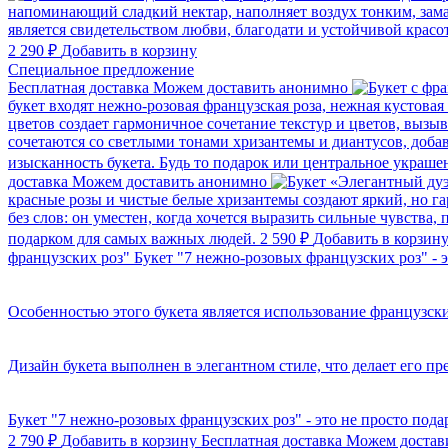
напоминающий сладкий нектар, наполняет воздух тонким, зама
является свидетельством любви, благодати и устойчивой красо
2 290 ₽
Добавить в корзину
Cпециальное предложение
Бесплатная доставка
Можем доставить анонимно
букет входят нежно-розовая французская роза, нежная кустовая
цветов создает гармоничное сочетание текстур и цветов, выз
сочетаются со светлыми тонами хризантемы и диантусов, доба
изысканность букета. Будь то подарок или центральное украше
доставка
Можем доставить анонимно
красные розы и чистые белые хризантемы создают яркий, но г
без слов: он уместен, когда хочется выразить сильные чувств
подарком для самых важных людей.
2 590 ₽
Добавить в корзин
французских роз"
Букет "7 нежно-розовых французских роз" - 
Особенностью этого букета является использование французск
Дизайн букета выполнен в элегантном стиле, что делает его
Букет "7 нежно-розовых французских роз" - это не просто под
2 790 ₽
Добавить в корзину
Бесплатная доставка
Можем достав