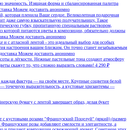
ую значимость. Изящная форма и сбалансированная палитра
ставка
Можем доставить анонимно
й, которая пленила Ваше сердце. Великолепная подарочная
вит даже самую взыскательную получательницу. Такое
стическую губку, пропитанную специальным раствором,
з которой питаются цветы в композиции, обязательно должны
авка
Можем доставить анонимно
ке и с атласной лентой - это идеальный выбор для особых
ятия настроения вашим близким. Он точно станет незабываемым
доставка
Можем доставить анонимно
оты и лёгкости. Нежные пастельные тона создают атмосферу
веты скажут то, что сложно выразить словами!
4 290 ₽
м каждая фактура — на своём месте. Крупные соцветия белой
 — точечную выразительность, а кустовые хризантемы —
ерскую бумагу с лентой завершает образ, делая букет
т с кустовыми розами "Французский Поцелуй" (яркий) (размер
 Французские розы добавляют смелости и элегантности, а
 но и придают композиции освежающий аромат. Сочетание этих