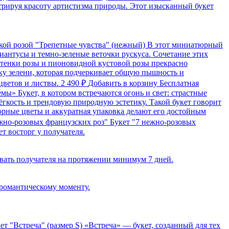
трируя красоту артистизма природы. Этот изысканный букет
ской розой "Трепетные чувства" (нежный)
В этот миниатюрный
диантусы и темно-зеленые веточки рускуса. Сочетание этих
ттенки розы и пионовидной кустовой розы прекрасно
ку зелени, которая подчеркивает общую пышность и
 цветов и листвы.
2 490 ₽
Добавить в корзину
Бесплатная
темы»
Букет, в котором встречаются огонь и свет: страстные
гкость и трендовую природную эстетику. Такой букет говорит
борные цветы и аккуратная упаковка делают его достойным
Букет "7 нежно-розовых
т восторг у получателя.
овать получателя на протяжении минимум 7 дней.
 романтическому моменту.
т "Встреча" (размер S)
«Встреча» — букет, созданный для тех