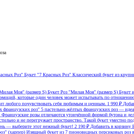
Роза
Букет "7 Красных Роз"
Классический букет из крупн
Букет Роз "Милая Моя" (размер S)
Букет 
 эмоций, которые один человек может испытывать по отношению 
авит любого почувствовать себя любимым и ценным.
1 990 ₽
Доба
х французских роз"
5 пастельно‑жёлтых французских роз — идеа
та. Французские розы отличаются утончённой формой бутона и де
стильно и не перегружает пространство. Такой букет уместно по
день — выберите этот нежный букет!
2 190 ₽
Добавить в корзину
оз" (харпер)
Изящный букет из 7 пионовидных персиковых роз 