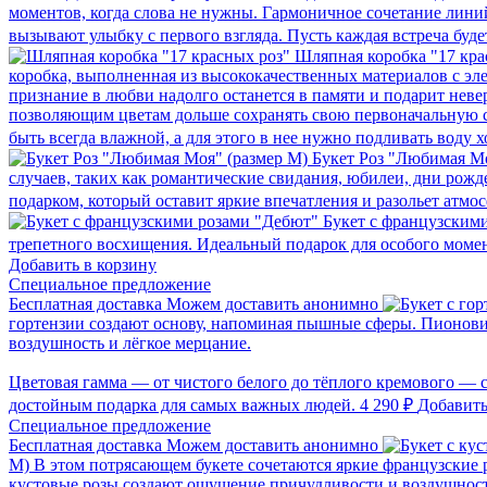
моментов, когда слова не нужны. Гармоничное сочетание лини
вызывают улыбку с первого взгляда. Пусть каждая встреча буд
Шляпная коробка "17 кр
коробка, выполненная из высококачественных материалов с эл
признание в любви надолго останется в памяти и подарит не
позволяющим цветам дольше сохранять свою первоначальную с
быть всегда влажной, а для этого в нее нужно подливать воду х
Букет Роз "Любимая М
случаев, таких как романтические свидания, юбилеи, дни рож
подарком, который оставит яркие впечатления и разольет атм
Букет с французским
трепетного восхищения. Идеальный подарок для особого момен
Добавить в корзину
Cпециальное предложение
Бесплатная доставка
Можем доставить анонимно
гортензии создают основу, напоминая пышные сферы. Пионови
воздушность и лёгкое мерцание.
Цветовая гамма — от чистого белого до тёплого кремового — с
достойным подарка для самых важных людей.
4 290 ₽
Добавить
Cпециальное предложение
Бесплатная доставка
Можем доставить анонимно
M)
В этом потрясающем букете сочетаются яркие французские 
кустовые розы создают ощущение причудливости и воздушност