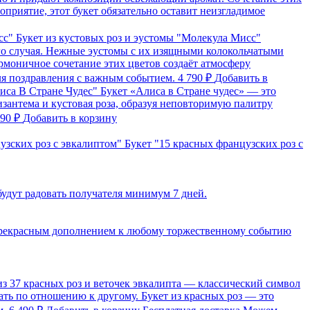
оприятие, этот букет обязательно оставит неизгладимое
Букет из кустовых роз и эустомы "Молекула Мисс"
го случая. Нежные эустомы с их изящными колокольчатыми
рмоничное сочетание этих цветов создаёт атмосферу
для поздравления с важным событием.
4 790 ₽
Добавить в
лиса В Стране Чудес"
Букет «Алиса в Стране чудес» — это
зантема и кустовая роза, образуя неповторимую палитру
990 ₽
Добавить в корзину
узских роз с эвкалиптом"
Букет "15 красных французских роз с
будут радовать получателя минимум 7 дней.
т прекрасным дополнением к любому торжественному событию
из 37 красных роз и веточек эвкалипта — классический символ
ать по отношению к другому. Букет из красных роз — это