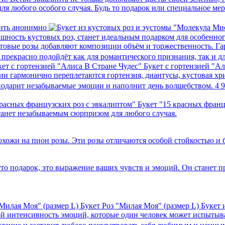
ля любого особого случая. Будь то подарок или специальное мер
ить анонимно
шность кустовых роз, станет идеальным подарком для особенно
товые розы добавляют композиции объём и торжественность. Га
 прекрасно подойдёт как для романтического признания, так и 
Букет с гортензией "А
и гармонично переплетаются гортензия, диантусы, кустовая хри
 подарит незабываемые эмоции и наполнит день волшебством.
4 
Букет "15 красных франц
танет незабываемым сюрпризом для любого случая.
похожи на пион розы. Эти розы отличаются особой стойкостью и 
росто подарок, это выражение ваших чувств и эмоций. Он стане
Букет Роз "Милая Моя" (размер L)
Букет 
бой интенсивность эмоций, которые один человек может испытыв