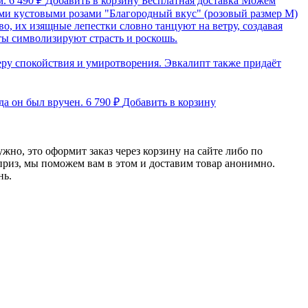
м.
6 490 ₽
Добавить в корзину
Бесплатная доставка
Можем
ми кустовыми розами "Благородный вкус" (розовый размер M)
, их изящные лепестки словно танцуют на ветру, создавая
ы символизируют страсть и роскошь.
еру спокойствия и умиротворения. Эвкалипт также придаёт
гда он был вручен.
6 790 ₽
Добавить в корзину
ужно, это оформит заказ через корзину на сайте либо по
рприз, мы поможем вам в этом и доставим товар анонимно.
нь.