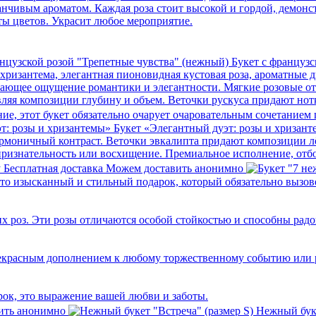
нчивым ароматом. Каждая роза стоит высокой и гордой, демонс
ты цветов. Украсит любое мероприятие.
Букет с француз
 хризантема, элегантная пионовидная кустовая роза, ароматные 
ывающее ощущение романтики и элегантности. Мягкие розовые о
вляя композиции глубину и объем. Веточки рускуса придают нот
ние, этот букет обязательно очарует очаровательным сочетанием
Букет «Элегантный дуэт: розы и хризан
армоничный контраст. Веточки эвкалипта придают композиции лё
а, признательность или восхищение. Премиальное исполнение, от
у
Бесплатная доставка
Можем доставить анонимно
это изысканный и стильный подарок, который обязательно вызове
их роз. Эти розы отличаются особой стойкостью и способны рад
 прекрасным дополнением к любому торжественному событию или
арок, это выражение вашей любви и заботы.
ить анонимно
Нежный буке