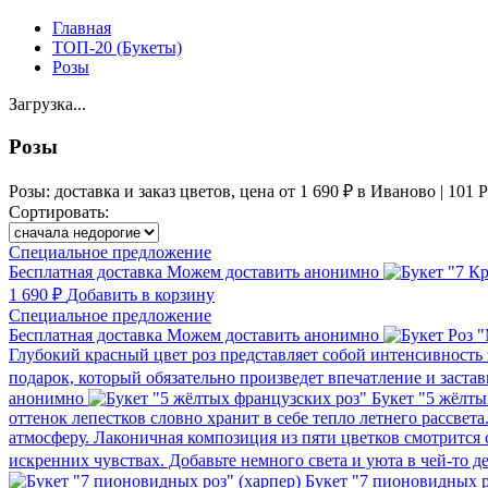
Главная
ТОП-20 (Букеты)
Розы
Загрузка...
Розы
Розы: доставка и заказ цветов, цена от 1 690 ₽ в Иваново | 101 
Сортировать:
Cпециальное предложение
Бесплатная доставка
Можем доставить анонимно
1 690 ₽
Добавить в корзину
Cпециальное предложение
Бесплатная доставка
Можем доставить анонимно
Глубокий красный цвет роз представляет собой интенсивность
подарок, который обязательно произведет впечатление и заст
анонимно
Букет "5 жёлты
оттенок лепестков словно хранит в себе тепло летнего рассве
атмосферу. Лаконичная композиция из пяти цветков смотрится 
искренних чувствах. Добавьте немного света и уюта в чей‑то 
Букет "7 пионовидных р