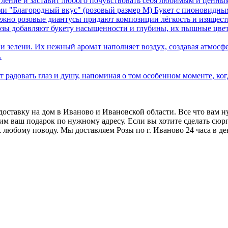
тление и заставит любого почувствовать себя любимым и ценны
Букет с пионовидны
жно розовые диантусы придают композиции лёгкость и изящество
ы добавляют букету насыщенности и глубины, их пышные цвет
и зелени. Их нежный аромат наполняет воздух, создавая атмосф
.
т радовать глаз и душу, напоминая о том особенном моменте, ко
 доставку на дом в Иваново и Ивановской области. Все что вам н
авим ваш подарок по нужному адресу. Если вы хотите сделать сю
к любому поводу. Мы доставляем
Розы
по г. Иваново 24 часа в де