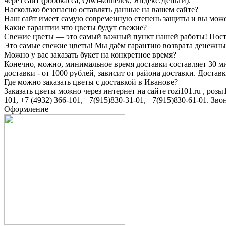
через сайт (робокасса, Qiwi-кошелек, Яндекс.Деньги).
Насколько безопасно оставлять данные на вашем сайте?
Наш сайт имеет самую современную степень защиты и вы может
Какие гарантии что цветы будут свежие?
Свежие цветы — это самый важный пункт нашей работы! Поста
Это самые свежие цветы! Мы даём гарантию возврата денежных с
Можно у вас заказать букет на конкретное время?
Конечно, можно, минимальное время доставки составляет 30 мин
доставки - от 1000 рублей, зависит от района доставки. Доста
Где можно заказать цветы с доставкой в Иванове?
Заказать цветы можно через интернет на сайте rozi101.ru , роз
101, +7 (4932) 366-101, +7(915)830-31-01, +7(915)830-61-01. З
Оформление