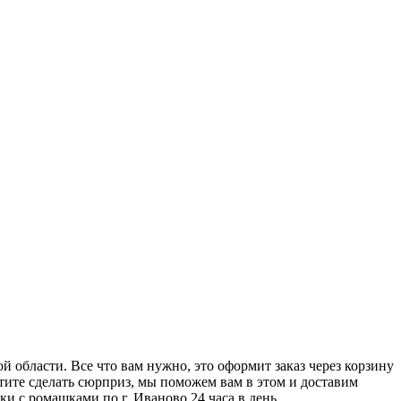
ой области. Все что вам нужно, это оформит заказ через корзину
отите сделать сюрприз, мы поможем вам в этом и доставим
бки с ромашками
по г. Иваново 24 часа в день.