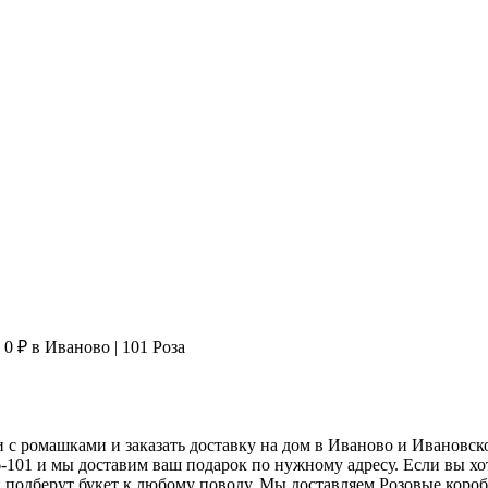
0 ₽ в Иваново | 101 Роза
и с ромашками
и заказать доставку на дом в Иваново и Ивановск
66-101 и мы доставим ваш подарок по нужному адресу. Если вы х
 подберут букет к любому поводу. Мы доставляем
Розовые коро