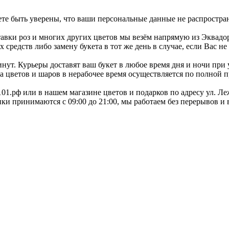
е быть уверены, что ваши персональные данные не распростран
вки роз и многих других цветов мы везём напрямую из Эквадор
редств либо замену букета в тот же день в случае, если Вас не 
ут. Курьеры доставят ваш букет в любое время дня и ночи при у
вка цветов и шаров в нерабочее время осуществляется по полной п
ы101.рф или в нашем магазине цветов и подарков по адресу ул. Ле
вонки принимаются с 09:00 до 21:00, мы работаем без перерывов и