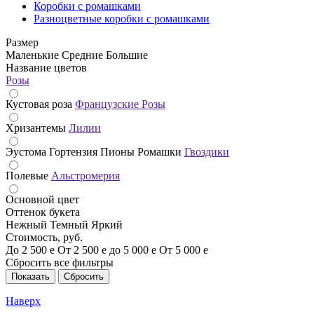
Коробки с ромашками
Разноцветные коробки с ромашками
Размер
Маленькие
Средние
Большие
Название цветов
Розы
Кустовая роза
Французские Розы
Хризантемы
Лилии
Эустома
Гортензия
Пионы
Ромашки
Гвоздики
Полевые
Альстромерия
Основной цвет
Оттенок букета
Нежный
Темный
Яркий
Стоимость, руб.
До 2 500
е
От 2 500
е
до 5 000
е
От 5 000
е
Сбросить все фильтры
Наверх